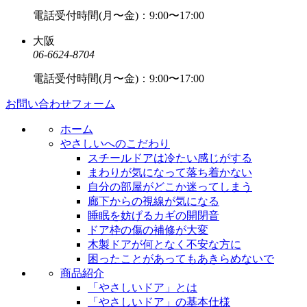
電話受付時間(月〜金)：9:00〜17:00
大阪
06-6624-8704
電話受付時間(月〜金)：9:00〜17:00
お問い合わせフォーム
ホーム
やさしいへのこだわり
スチールドアは冷たい感じがする
まわりが気になって落ち着かない
自分の部屋がどこか迷ってしまう
廊下からの視線が気になる
睡眠を妨げるカギの開閉音
ドア枠の傷の補修が大変
木製ドアが何となく不安な方に
困ったことがあってもあきらめないで
商品紹介
「やさしいドア」とは
「やさしいドア」の基本仕様