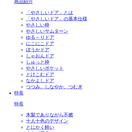
商品紹介
「やさしいドア」とは
「やさしいドア」の基本仕様
やさしい枠
やさしいサムターン
ゆる～りドア
にこにこドア
ぼうかドア
しゃおんドア
しゅっと枠
やさしいポケット
とけこむドア
なかよしドア
つつみ、しなやか、つむぎ
特長
特長
木製でありながら不燃
十人十色のデザイン
とにかく軽い