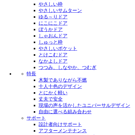
やさしい枠
やさしいサムターン
ゆる～りドア
にこにこドア
ぼうかドア
しゃおんドア
しゅっと枠
やさしいポケット
とけこむドア
なかよしドア
つつみ、しなやか、つむぎ
特長
木製でありながら不燃
十人十色のデザイン
とにかく軽い
丈夫で安全
現場の声を活かしたユニバーサルデザイン
自由に選べる組み合わせ
サポート
設計者向けサポート
アフターメンテナンス