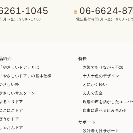
6261-1045
06-6624-8
大阪
月〜金)：9:00〜17:00
電話受付時間(月〜金)：9:00〜17:
品紹介
特長
「やさしいドア」とは
木製でありながら不燃
「やさしいドア」の基本仕様
十人十色のデザイン
やさしい枠
とにかく軽い
やさしいサムターン
丈夫で安全
ゆる～りドア
現場の声を活かしたユニバ
にこにこドア
自由に選べる組み合わせ
ぼうかドア
サポート
しゃおんドア
設計者向けサポート