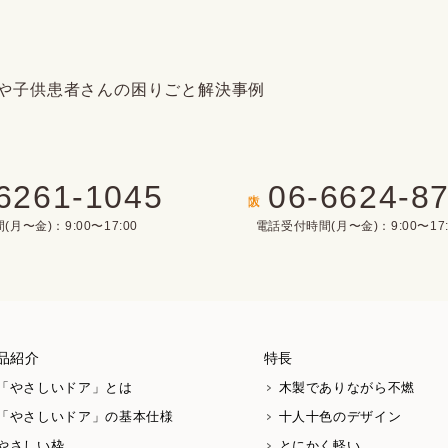
6261-1045
06-6624-8
大阪
月〜金)：9:00〜17:00
電話受付時間(月〜金)：9:00〜17:
品紹介
特長
「やさしいドア」とは
木製でありながら不燃
「やさしいドア」の基本仕様
十人十色のデザイン
やさしい枠
とにかく軽い