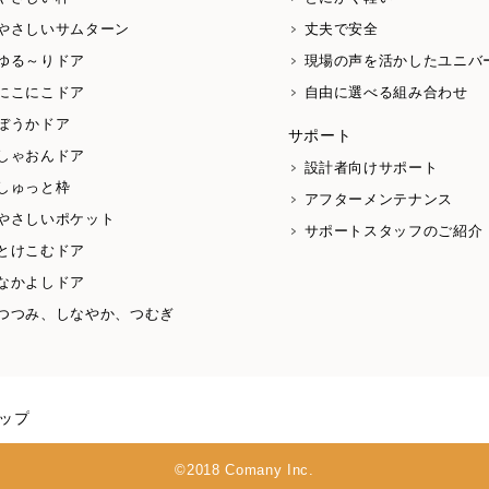
やさしいサムターン
丈夫で安全
ゆる～りドア
現場の声を活かしたユニバ
にこにこドア
自由に選べる組み合わせ
ぼうかドア
サポート
しゃおんドア
設計者向けサポート
しゅっと枠
アフターメンテナンス
やさしいポケット
サポートスタッフのご紹介
とけこむドア
なかよしドア
つつみ、しなやか、つむぎ
ップ
©2018 Comany Inc.