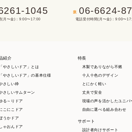
6261-1045
06-6624-8
大阪
月〜金)：9:00〜17:00
電話受付時間(月〜金)：9:00〜17:
品紹介
特長
「やさしいドア」とは
木製でありながら不燃
「やさしいドア」の基本仕様
十人十色のデザイン
やさしい枠
とにかく軽い
やさしいサムターン
丈夫で安全
ゆる～りドア
現場の声を活かしたユニバ
にこにこドア
自由に選べる組み合わせ
ぼうかドア
サポート
しゃおんドア
設計者向けサポート