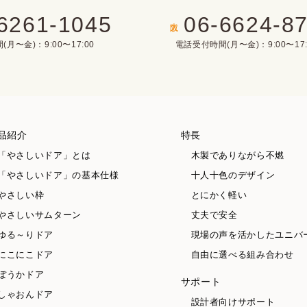
6261-1045
06-6624-8
大阪
月〜金)：9:00〜17:00
電話受付時間(月〜金)：9:00〜17:
品紹介
特長
「やさしいドア」とは
木製でありながら不燃
「やさしいドア」の基本仕様
十人十色のデザイン
やさしい枠
とにかく軽い
やさしいサムターン
丈夫で安全
ゆる～りドア
現場の声を活かしたユニバ
にこにこドア
自由に選べる組み合わせ
ぼうかドア
サポート
しゃおんドア
設計者向けサポート