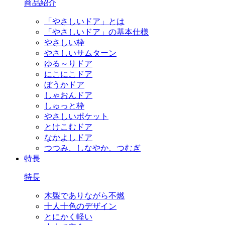
商品紹介
「やさしいドア」とは
「やさしいドア」の基本仕様
やさしい枠
やさしいサムターン
ゆる～りドア
にこにこドア
ぼうかドア
しゃおんドア
しゅっと枠
やさしいポケット
とけこむドア
なかよしドア
つつみ、しなやか、つむぎ
特長
特長
木製でありながら不燃
十人十色のデザイン
とにかく軽い