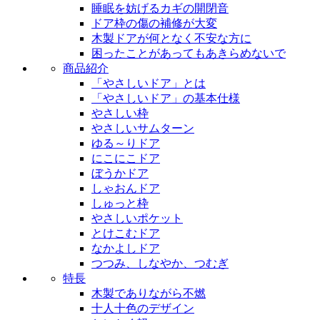
睡眠を妨げるカギの開閉音
ドア枠の傷の補修が大変
木製ドアが何となく不安な方に
困ったことがあってもあきらめないで
商品紹介
「やさしいドア」とは
「やさしいドア」の基本仕様
やさしい枠
やさしいサムターン
ゆる～りドア
にこにこドア
ぼうかドア
しゃおんドア
しゅっと枠
やさしいポケット
とけこむドア
なかよしドア
つつみ、しなやか、つむぎ
特長
木製でありながら不燃
十人十色のデザイン