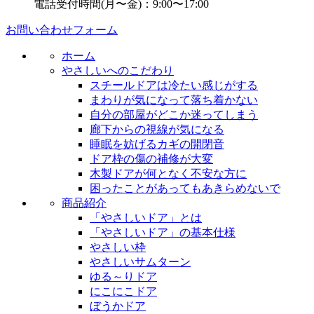
電話受付時間(月〜金)：9:00〜17:00
お問い合わせフォーム
ホーム
やさしいへのこだわり
スチールドアは冷たい感じがする
まわりが気になって落ち着かない
自分の部屋がどこか迷ってしまう
廊下からの視線が気になる
睡眠を妨げるカギの開閉音
ドア枠の傷の補修が大変
木製ドアが何となく不安な方に
困ったことがあってもあきらめないで
商品紹介
「やさしいドア」とは
「やさしいドア」の基本仕様
やさしい枠
やさしいサムターン
ゆる～りドア
にこにこドア
ぼうかドア