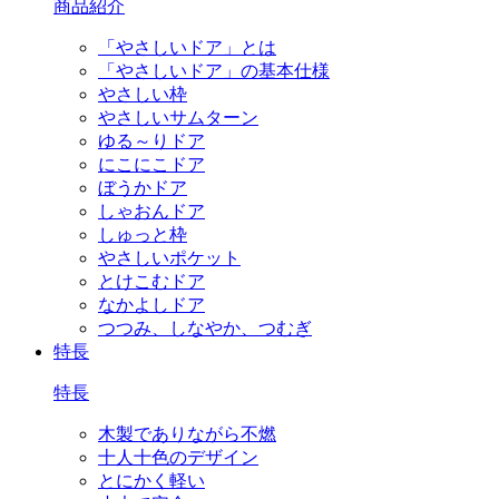
商品紹介
「やさしいドア」とは
「やさしいドア」の基本仕様
やさしい枠
やさしいサムターン
ゆる～りドア
にこにこドア
ぼうかドア
しゃおんドア
しゅっと枠
やさしいポケット
とけこむドア
なかよしドア
つつみ、しなやか、つむぎ
特長
特長
木製でありながら不燃
十人十色のデザイン
とにかく軽い