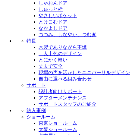
しゃおんドア
しゅっと枠
やさしいポケット
とけこむドア
なかよしドア
つつみ、しなやか、つむぎ
特長
木製でありながら不燃
十人十色のデザイン
とにかく軽い
丈夫で安全
現場の声を活かしたユニバーサルデザイン
自由に選べる組み合わせ
サポート
設計者向けサポート
アフターメンテナンス
サポートスタッフのご紹介
納入事例
ショールーム
東京ショールーム
大阪ショールーム