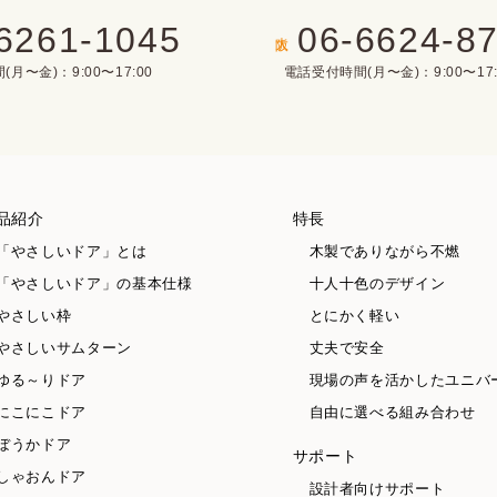
6261-1045
06-6624-8
大阪
月〜金)：9:00〜17:00
電話受付時間(月〜金)：9:00〜17:
品紹介
特長
「やさしいドア」とは
木製でありながら不燃
「やさしいドア」の基本仕様
十人十色のデザイン
やさしい枠
とにかく軽い
やさしいサムターン
丈夫で安全
ゆる～りドア
現場の声を活かしたユニバ
にこにこドア
自由に選べる組み合わせ
ぼうかドア
サポート
しゃおんドア
設計者向けサポート