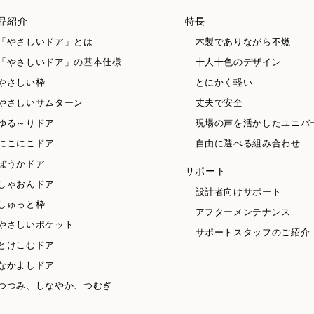
品紹介
特長
「やさしいドア」とは
木製でありながら不燃
「やさしいドア」の基本仕様
十人十色のデザイン
やさしい枠
とにかく軽い
やさしいサムターン
丈夫で安全
ゆる～りドア
現場の声を活かしたユニバ
にこにこドア
自由に選べる組み合わせ
ぼうかドア
サポート
しゃおんドア
設計者向けサポート
しゅっと枠
アフターメンテナンス
やさしいポケット
サポートスタッフのご紹介
とけこむドア
なかよしドア
つつみ、しなやか、つむぎ