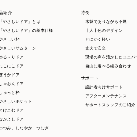
品紹介
特長
「やさしいドア」とは
木製でありながら不燃
「やさしいドア」の基本仕様
十人十色のデザイン
やさしい枠
とにかく軽い
やさしいサムターン
丈夫で安全
ゆる～りドア
現場の声を活かしたユニバ
にこにこドア
自由に選べる組み合わせ
ぼうかドア
サポート
しゃおんドア
設計者向けサポート
しゅっと枠
アフターメンテナンス
やさしいポケット
サポートスタッフのご紹介
とけこむドア
なかよしドア
つつみ、しなやか、つむぎ