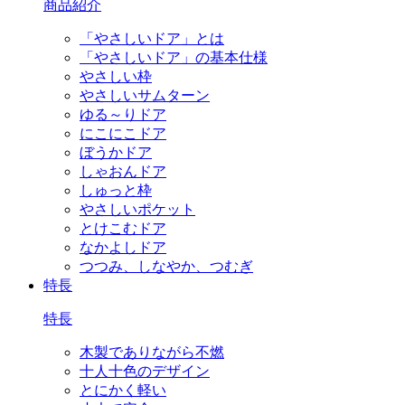
商品紹介
「やさしいドア」とは
「やさしいドア」の基本仕様
やさしい枠
やさしいサムターン
ゆる～りドア
にこにこドア
ぼうかドア
しゃおんドア
しゅっと枠
やさしいポケット
とけこむドア
なかよしドア
つつみ、しなやか、つむぎ
特長
特長
木製でありながら不燃
十人十色のデザイン
とにかく軽い