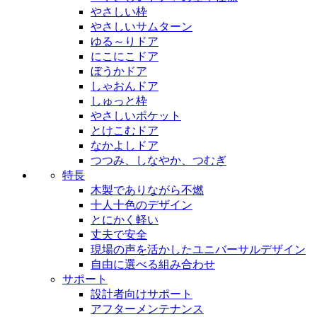
やさしい枠
やさしいサムターン
ゆる～りドア
にこにこドア
ぼうかドア
しゃおんドア
しゅっと枠
やさしいポケット
とけこむドア
なかよしドア
つつみ、しなやか、つむぎ
特長
木製でありながら不燃
十人十色のデザイン
とにかく軽い
丈夫で安全
現場の声を活かしたユニバーサルデザイン
自由に選べる組み合わせ
サポート
設計者向けサポート
アフターメンテナンス