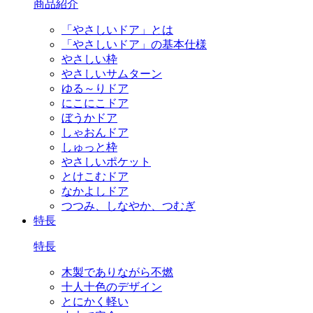
商品紹介
「やさしいドア」とは
「やさしいドア」の基本仕様
やさしい枠
やさしいサムターン
ゆる～りドア
にこにこドア
ぼうかドア
しゃおんドア
しゅっと枠
やさしいポケット
とけこむドア
なかよしドア
つつみ、しなやか、つむぎ
特長
特長
木製でありながら不燃
十人十色のデザイン
とにかく軽い